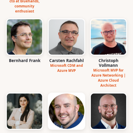
cto at bluehands,
community
enthusiast
Bernhard Frank
Carsten Rachfahl
Christoph
Vollmann
Microsoft CDM and
Microsoft MVP for
Azure MVP
Azure Networking |
Azure Cloud
Architect