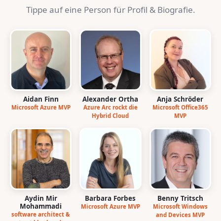
Tippe auf eine Person für Profil & Biografie.
Aidan Finn
Alexander Ortha
Anja Schröder
Microsoft Azure MVP
Azure Arc rockt die
Microsoft Office365
Hybrid Cloud
MVP
Aydin Mir
Barbara Forbes
Benny Tritsch
Mohammadi
Microsoft Azure MVP
Microsoft Windows
software architect &
and Devices MVP