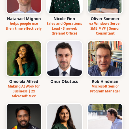
Natanael Mignon
Nicole Finn
Oliver Sommer
helps people use
Sales and Operations
ex Windows Server
their time effectively
Lead - Sherweb
SMB MVP | Senior
(Ireland Office)
Consultant
Omolola Alfred
Onur Okutucu
Rob Hindman
Making AI Work for
Microsoft Senior
Business | 2x
Program Manager
Microsoft MVP