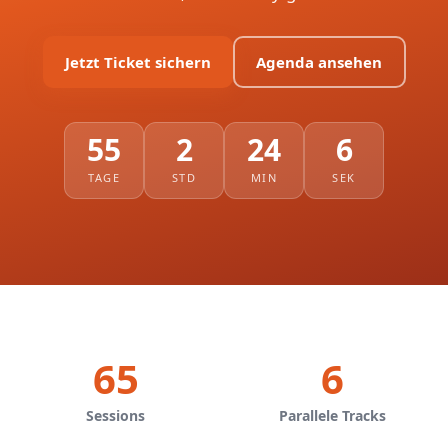
Jetzt Ticket sichern
Agenda ansehen
55
2
24
5
TAGE
STD
MIN
SEK
65
6
Sessions
Parallele Tracks