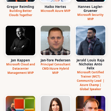
Gregor Reimling
Haiko Hertes
Hannes Lagler-
Gruener
Building Better
Microsoft Azure MVP
Microsoft Security
Clouds Together
MVP
Jan Kappen
Jan-Tore Pedersen
Jerald Louis Raja
Nicholas Anto
Microsoft Cloud and
Principal Consultant
Felix
Datacenter
CMD/Azure Hybrid
Microsoft Certified
Management MVP
MVP
Trainer (MCT)
Community Lead |
Azure Champ |
Global Speaker