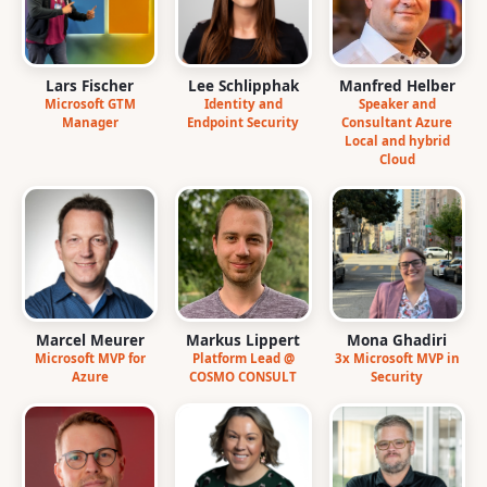
Lars Fischer
Lee Schlipphak
Manfred Helber
Microsoft GTM
Identity and
Speaker and
Manager
Endpoint Security
Consultant Azure
Local and hybrid
Cloud
Marcel Meurer
Markus Lippert
Mona Ghadiri
Microsoft MVP for
Platform Lead @
3x Microsoft MVP in
Azure
COSMO CONSULT
Security