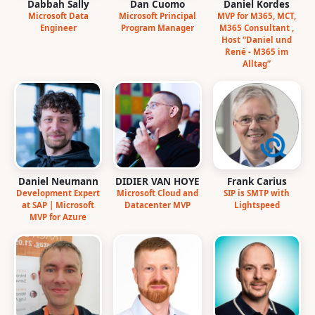
Dabbah Sally
Dan Cuomo
Daniel Kordes
Microsoft Data
Microsoft Principal
MVP for M365, MCT,
Engineer
Program Manager
M365 Consultant ,
Host “Daniel und
René - M365 im
Alltag”
Daniel Neumann
DIDIER VAN HOYE
Frank Carius
Development Expert
Microsoft Cloud and
SIP is SMTP with
at SAP | Microsoft
Datacenter MVP
Lightspeed
MVP for Azure